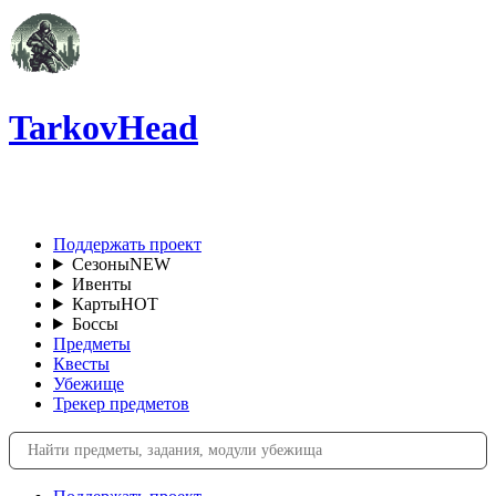
TarkovHead
RU
Поддержать проект
Сезоны
NEW
Ивенты
Карты
HOT
Боссы
Предметы
Квесты
Убежище
Трекер предметов