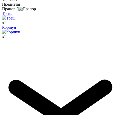
Предметы
Прапор
3
Трещ.
x
1
Коршун
x
1