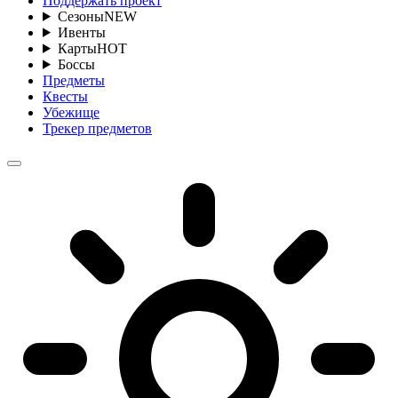
Поддержать проект
Сезоны
NEW
Ивенты
Карты
HOT
Боссы
Предметы
Квесты
Убежище
Трекер предметов