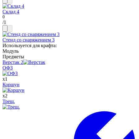
Склад 4
/
1
Стенд со снаряжением 3
Используется для крафта
:
Модуль
Предметы
Верстак
2
ОФЗ
x
1
Коршун
x
2
Трещ.