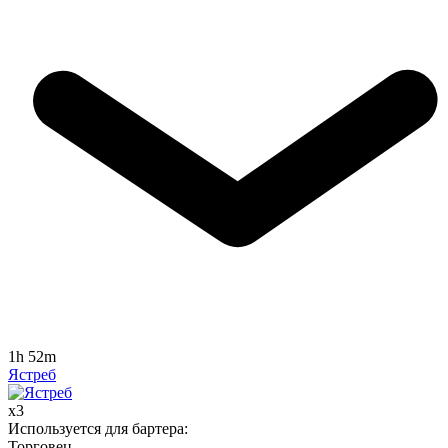
1h 52m
Ястреб
x
3
Используется для бартера
:
Торговец