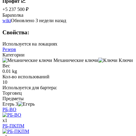
Профит 📈
+5 237 500 ₽
Барахолка
wiki
Обновлено 3 недели назад
Свойства
:
Используется на локациях
Резерв
Категории
Механические ключи
Ключи
Вес
0.01 kg
Кол-во использований
10
Используется для бартера
:
Торговец
Предметы
Егерь
3
РБ-ВО
x
1
РБ-ПКПМ