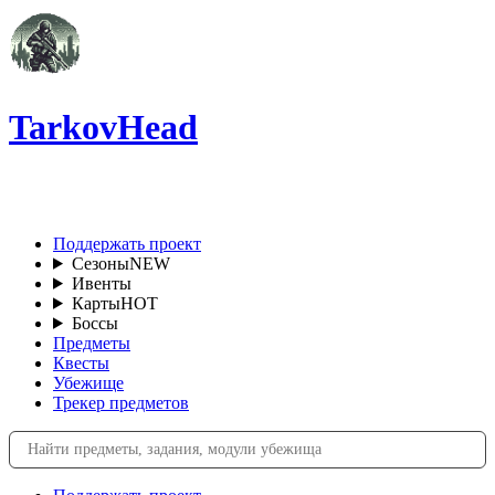
TarkovHead
RU
Поддержать проект
Сезоны
NEW
Ивенты
Карты
HOT
Боссы
Предметы
Квесты
Убежище
Трекер предметов