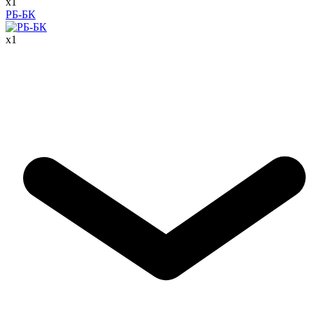
x
1
РБ-БК
x
1