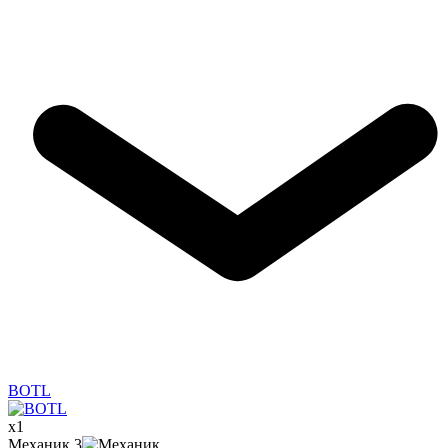
BOTL
x
1
Механик
3