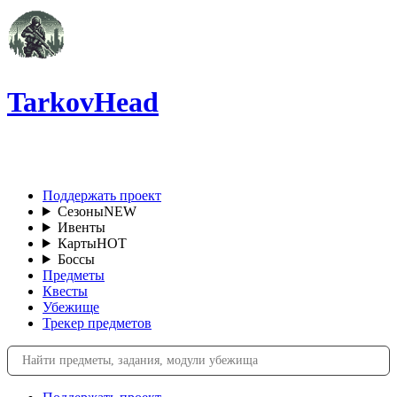
TarkovHead
RU
Поддержать проект
Сезоны
NEW
Ивенты
Карты
HOT
Боссы
Предметы
Квесты
Убежище
Трекер предметов