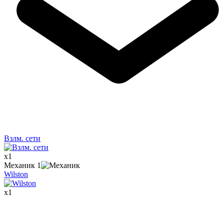
Взлм. сети
x
1
Механик
1
Wilston
x
1