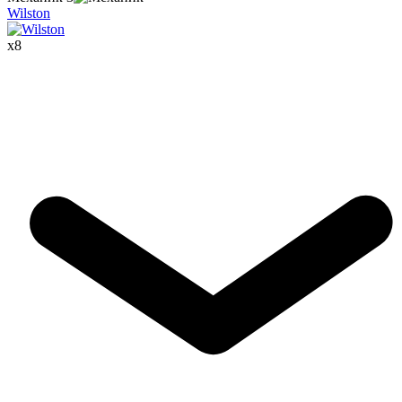
Wilston
x
8