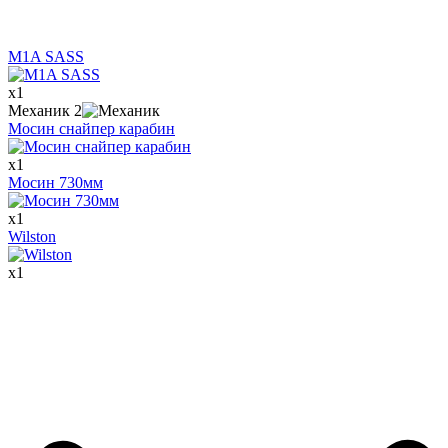
M1A SASS
x
1
Механик
2
Мосин снайпер карабин
x
1
Мосин 730мм
x
1
Wilston
x
1