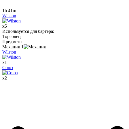
1h 41m
Wilston
x
5
Используется для бартера
:
Торговец
Предметы
Механик
1
Wilston
x
1
Союз
x
2