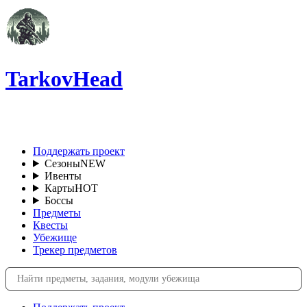
TarkovHead
RU
Поддержать проект
Сезоны
NEW
Ивенты
Карты
HOT
Боссы
Предметы
Квесты
Убежище
Трекер предметов