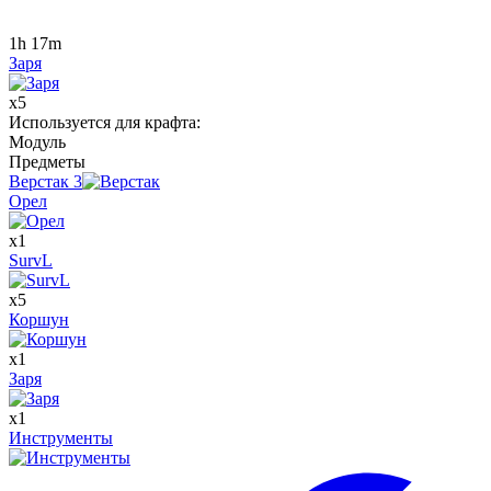
1h 17m
Заря
x
5
Используется для крафта
:
Модуль
Предметы
Верстак
3
Орел
x
1
SurvL
x
5
Коршун
x
1
Заря
x
1
Инструменты