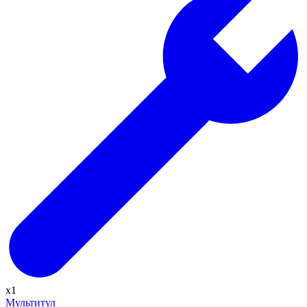
x
1
Мультитул