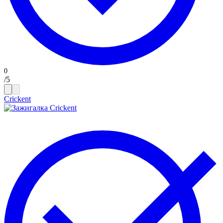
/
5
Crickent