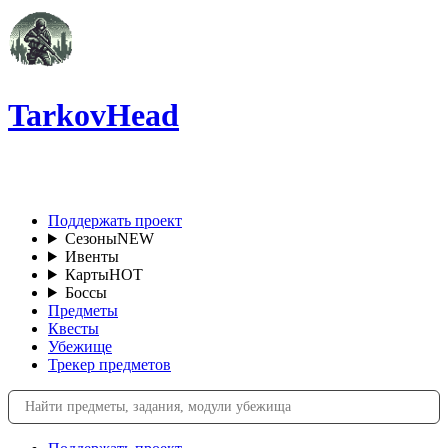
TarkovHead
RU
Поддержать проект
Сезоны
NEW
Ивенты
Карты
HOT
Боссы
Предметы
Квесты
Убежище
Трекер предметов