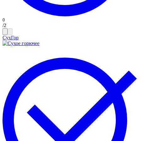
/
2
СухГор