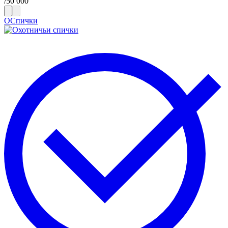
/
50 000
ОСпички