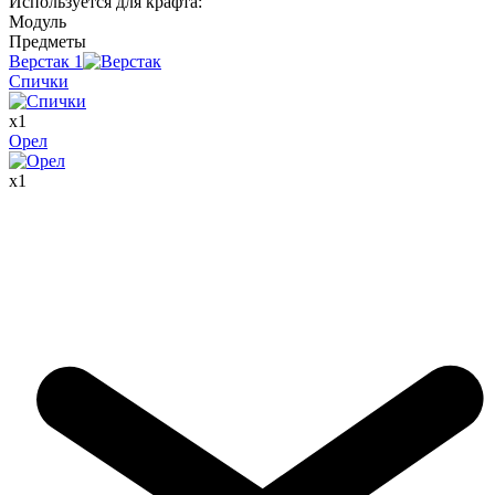
Используется для крафта
:
Модуль
Предметы
Верстак
1
Спички
x
1
Орел
x
1