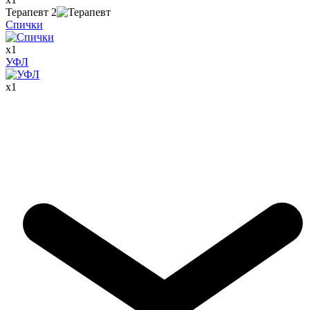
Терапевт
2
Спички
x
1
УФЛ
x
1