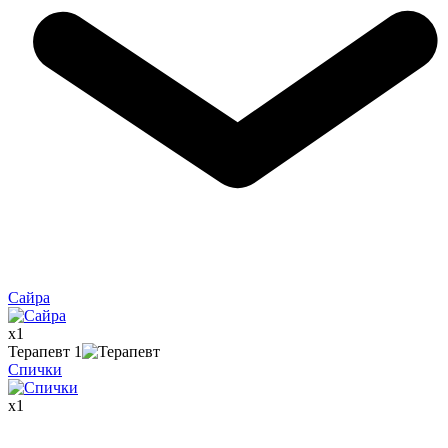
Сайра
x
1
Терапевт
1
Спички
x
1