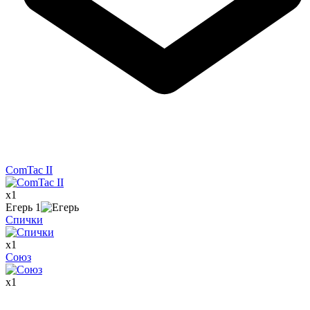
ComTac II
x
1
Егерь
1
Спички
x
1
Союз
x
1