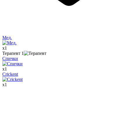
Мед.
x
1
Терапевт
1
Спички
x
1
Crickent
x
1