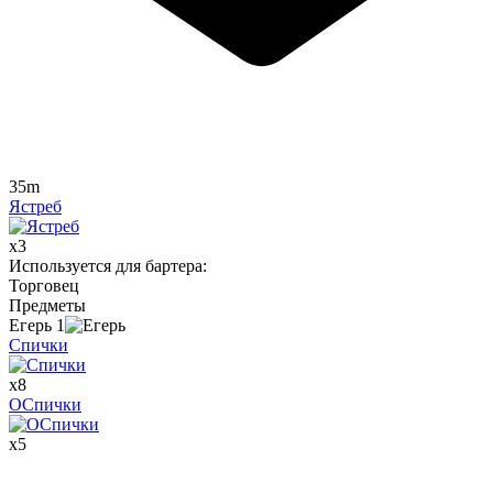
35m
Ястреб
x
3
Используется для бартера
:
Торговец
Предметы
Егерь
1
Спички
x
8
ОСпички
x
5