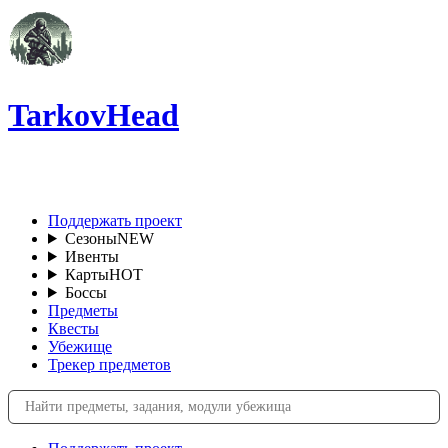
TarkovHead
RU
Поддержать проект
Сезоны
NEW
Ивенты
Карты
HOT
Боссы
Предметы
Квесты
Убежище
Трекер предметов