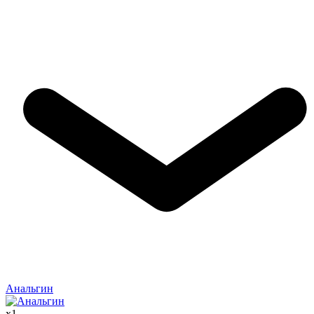
Анальгин
x
1