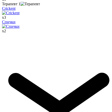
Терапевт
1
Crickent
x
3
Спички
x
2