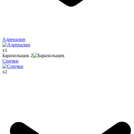
Адреналин
x
1
Барахольщик
2
Спички
x
2