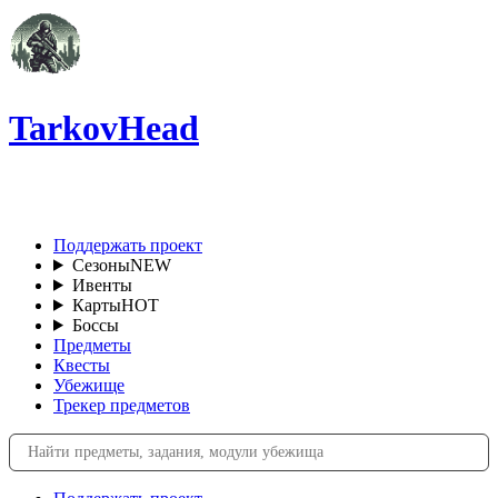
TarkovHead
RU
Поддержать проект
Сезоны
NEW
Ивенты
Карты
HOT
Боссы
Предметы
Квесты
Убежище
Трекер предметов