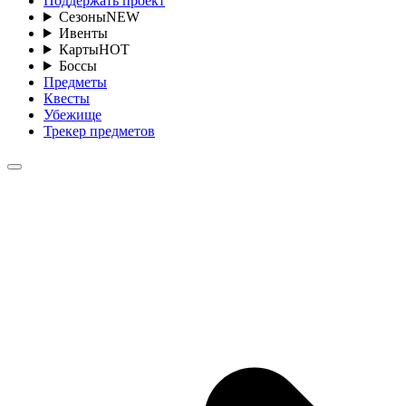
Поддержать проект
Сезоны
NEW
Ивенты
Карты
HOT
Боссы
Предметы
Квесты
Убежище
Трекер предметов