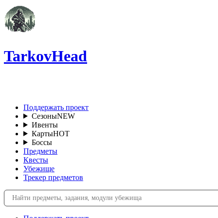
TarkovHead
RU
Поддержать проект
Сезоны
NEW
Ивенты
Карты
HOT
Боссы
Предметы
Квесты
Убежище
Трекер предметов