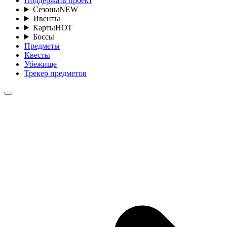
Поддержать проект
Сезоны
NEW
Ивенты
Карты
HOT
Боссы
Предметы
Квесты
Убежище
Трекер предметов