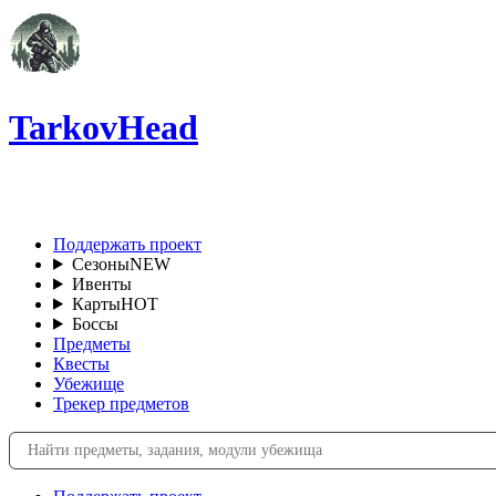
TarkovHead
RU
Поддержать проект
Сезоны
NEW
Ивенты
Карты
HOT
Боссы
Предметы
Квесты
Убежище
Трекер предметов