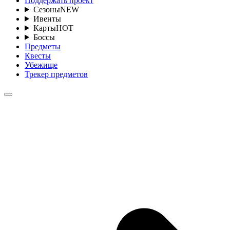
Поддержать проект
Сезоны
NEW
Ивенты
Карты
HOT
Боссы
Предметы
Квесты
Убежище
Трекер предметов