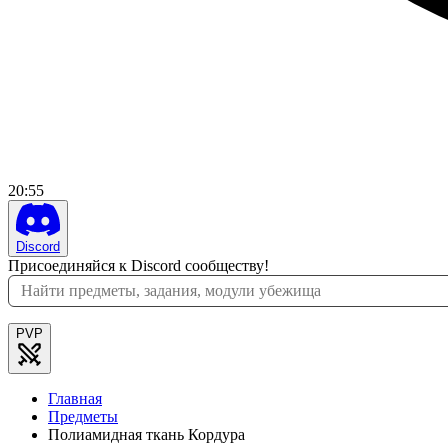
20
:
56
Discord
Присоединяйся к Discord сообществу!
PVP
Главная
Предметы
Полиамидная ткань Кордура