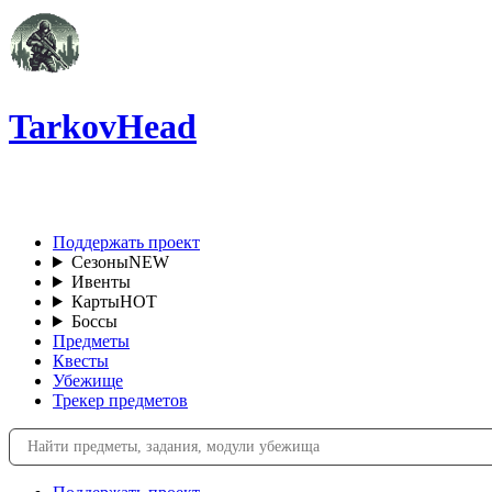
TarkovHead
RU
Поддержать проект
Сезоны
NEW
Ивенты
Карты
HOT
Боссы
Предметы
Квесты
Убежище
Трекер предметов