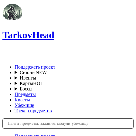
TarkovHead
RU
Поддержать проект
Сезоны
NEW
Ивенты
Карты
HOT
Боссы
Предметы
Квесты
Убежище
Трекер предметов