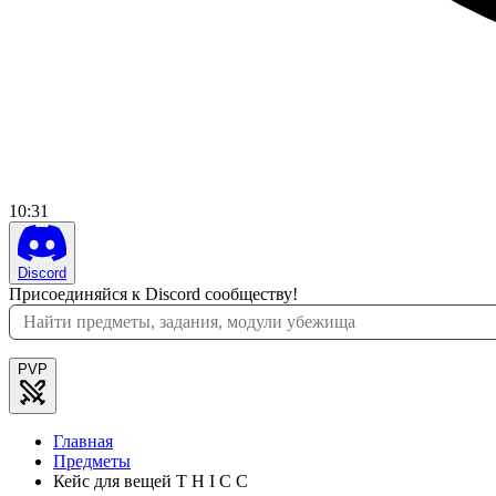
10
:
32
Discord
Присоединяйся к Discord сообществу!
PVP
Главная
Предметы
Кейс для вещей T H I C C