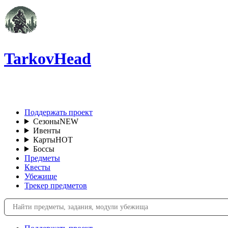
TarkovHead
RU
Поддержать проект
Сезоны
NEW
Ивенты
Карты
HOT
Боссы
Предметы
Квесты
Убежище
Трекер предметов