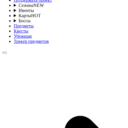
Поддержать проект
Сезоны
NEW
Ивенты
Карты
HOT
Боссы
Предметы
Квесты
Убежище
Трекер предметов